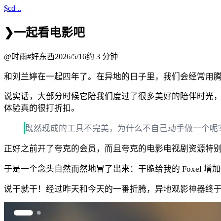
$
cd ..
❯
一起看电影吧
@
时雨
#
好东西
2026/5/16
约
3
分钟
和刘兰婷在一起四年了。在异地的日子里，我们会经常用
说实话，大部分时候它陪我们度过了很多美好的陪伴时光，
体验真的很打折扣。
既然现成的工具不完美，为什么不自己动手做一个呢
正好之前开了夸克的会员，而且夸克的电影电视剧资源特别多
于是一个念头自然而然地冒了出来：干脆给我的 Foxel 
说干就干！经过昨天和今天的一番折腾，异地观影神器终于